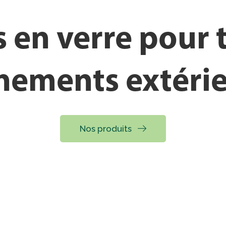
 en verre pour t
.
.
.
.
nements extéri
Nos produits