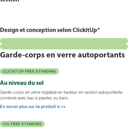
Inspiration
Inspiration
Inspiration
Inspiration
Design et conception selon ClickitUp®
Garde-corps en verre autoportants
CLICKITUP FREE STANDING
Au niveau du sol
Garde-corps en verre réglable en hauteur en section autoportante,
combiné avec bac à plantes ou banc.
En savoir plus sur le produit ic >>
CIU FREE STANDING