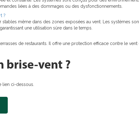
ée et constante. Les systèmes sont conçus pour des environnements ext
es demandes liées à des dommages ou des dysfonctionnements.
t ?
er stables même dans des zones exposées au vent. Les systèmes son
garantissant une utilisation sûre dans le temps.
errasses de restaurants. Il offre une protection efficace contre le v
n brise-vent ?
 lien ci-dessous.