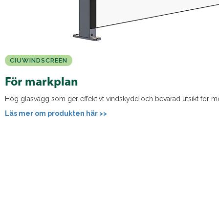
CIUWINDSCREEN
För markplan
Hög glasvägg som ger effektivt vindskydd och bevarad utsikt för m
Läs mer om produkten här >>