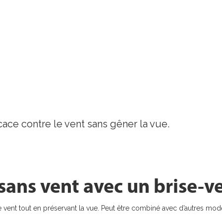
ent, faciles à
ent, faciles à
ent, faciles à
ent, faciles à
t en valeur
t en valeur
t en valeur
t en valeur
icace contre le vent sans gêner la vue.
uteur
uteur
uteur
uteur
c fonction
c fonction
c fonction
c fonction
ans vent avec un brise-v
e vent tout en préservant la vue. Peut être combiné avec d’autres modè
ntre le vent
ntre le vent
ntre le vent
ntre le vent