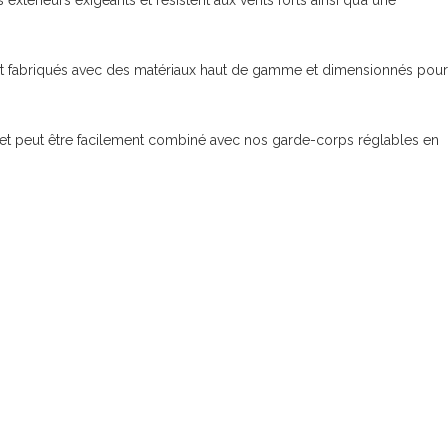
érieurs exigeants et résistent aux vents forts ainsi qu’à une
t fabriqués avec des matériaux haut de gamme et dimensionnés pour
ent et peut être facilement combiné avec nos garde-corps réglables en