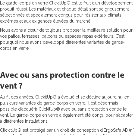
Le garde-corps en verre ClickitUp® est le fruit d’un développement
Section de verre pour pergola ou autre
Section de verre pour pergola ou autre
Section de verre pour pergola ou autre
Section de verre pour pergola ou autre
produit réussi. Les matériaux et chaque détail sont soigneusement
installation de toit avec fonction réglable en
installation de toit avec fonction réglable en
installation de toit avec fonction réglable en
installation de toit avec fonction réglable en
sélectionnés et spécialement conçus pour résister aux climats
hauteur.
hauteur.
hauteur.
hauteur.
extrêmes et aux exigences élevées du marché.
Garde-corps en verre évolutifs
Garde-corps en verre évolutifs
Garde-corps en verre évolutifs
Garde-corps en verre évolutifs
Nous avons à cœur de toujours proposer la meilleure solution pour
vos patios, terrasses, balcons ou espaces repas extérieurs. C’est
Garde-corps en verre pouvant être équipés
Garde-corps en verre pouvant être équipés
Garde-corps en verre pouvant être équipés
Garde-corps en verre pouvant être équipés
pourquoi nous avons développé différentes variantes de garde-
d’une protection contre le vent réglable en
d’une protection contre le vent réglable en
d’une protection contre le vent réglable en
d’une protection contre le vent réglable en
corps en verre.
hauteur.
hauteur.
hauteur.
hauteur.
Garde-corps en verre
Garde-corps en verre
Garde-corps en verre
Garde-corps en verre
autoportants
autoportants
autoportants
autoportants
Avec ou sans protection contre le
Combinez des garde-corps au sol avec bac à
Combinez des garde-corps au sol avec bac à
Combinez des garde-corps au sol avec bac à
Combinez des garde-corps au sol avec bac à
vent ?
plantes ou banc.
plantes ou banc.
plantes ou banc.
plantes ou banc.
Professionnels
Professionnels
Professionnels
Professionnels
Au fil des années, ClickitUp® a évolué et se décline aujourd’hui en
plusieurs variantes de garde-corps en verre. Il est désormais
À propos de nous
À propos de nous
À propos de nous
À propos de nous
possible d’acquérir ClickitUp® avec ou sans protection contre le
vent. Le garde-corps en verre a également été conçu pour s’adapter
à différentes installations.
Revendeurs
Revendeurs
Revendeurs
Revendeurs
ClickitUp® est protégé par un droit de conception d’ErgoSafe AB (n°