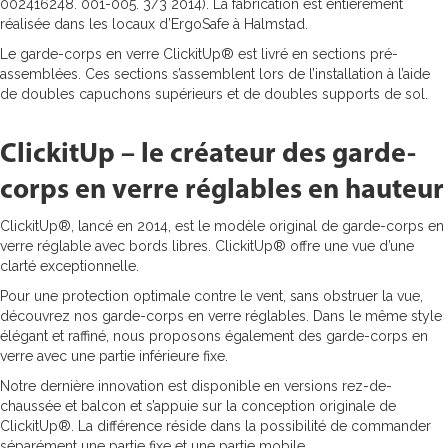
Inspiration
Inspiration
Inspiration
Inspiration
002416248. 001-005. 3/3 2014). La fabrication est entièrement
réalisée dans les locaux d’ErgoSafe à Halmstad.
Le garde-corps en verre ClickitUp® est livré en sections pré-
assemblées. Ces sections s’assemblent lors de l’installation à l’aide
de doubles capuchons supérieurs et de doubles supports de sol.
ClickitUp – le créateur des garde-
corps en verre réglables en hauteur
ClickitUp®, lancé en 2014, est le modèle original de garde-corps en
verre réglable avec bords libres. ClickitUp® offre une vue d’une
clarté exceptionnelle.
Pour une protection optimale contre le vent, sans obstruer la vue,
découvrez nos garde-corps en verre réglables. Dans le même style
élégant et raffiné, nous proposons également des garde-corps en
verre avec une partie inférieure fixe.
Notre dernière innovation est disponible en versions rez-de-
chaussée et balcon et s’appuie sur la conception originale de
ClickitUp®. La différence réside dans la possibilité de commander
séparément une partie fixe et une partie mobile.