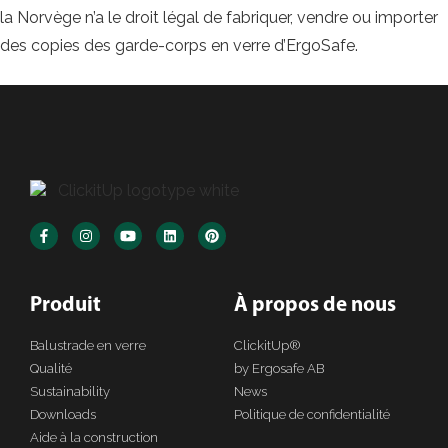
la Norvège n’a le droit légal de fabriquer, vendre ou importer
des copies des garde-corps en verre d’ErgoSafe.
Produit
À propos de nous
Balustrade en verre
ClickitUp®
Qualité
by Ergosafe AB
Sustainability
News
Downloads
Politique de confidentialité
Aide à la construction