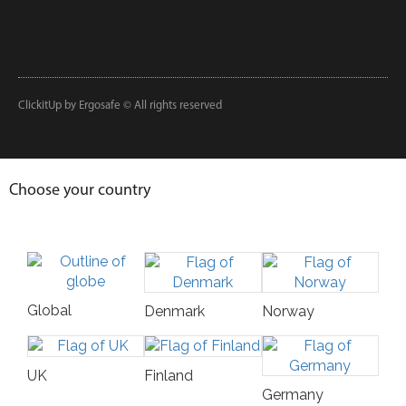
ClickitUp by Ergosafe © All rights reserved
Choose your country
Global
Denmark
Norway
UK
Finland
Germany