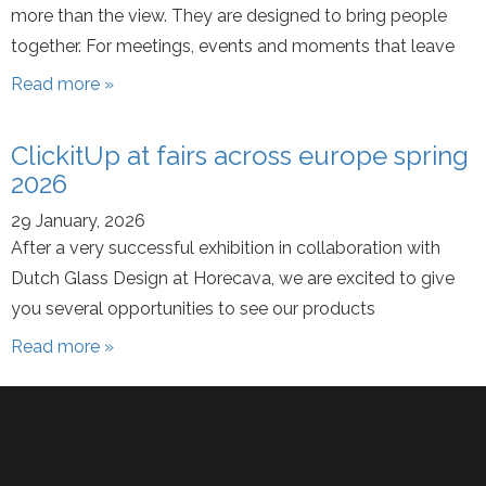
Professionnels
Professionnels
Professionnels
more than the view. They are designed to bring people
together. For meetings, events and moments that leave
À propos de nous
Professionnels
À propos de nous
À propos de nous
Read more »
Revendeurs
À propos de nous
Revendeurs
Revendeurs
ClickitUp at fairs across europe spring
Inspiration
Revendeurs
Inspiration
Inspiration
2026
Inspiration
29 January, 2026
After a very successful exhibition in collaboration with
Dutch Glass Design at Horecava, we are excited to give
you several opportunities to see our products
Read more »